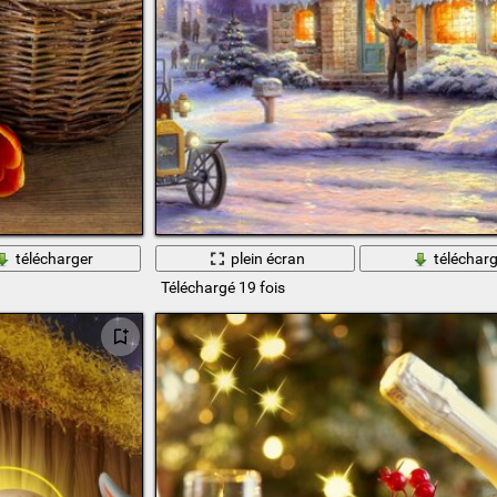
télécharger
plein écran
télécharg
Téléchargé 19 fois