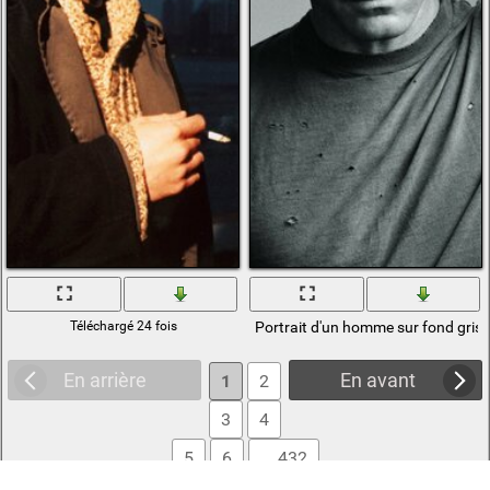
Téléchargé 24 fois
Portrait d'un homme sur fond gris
En arrière
En avant
1
2
3
4
5
6
... 432