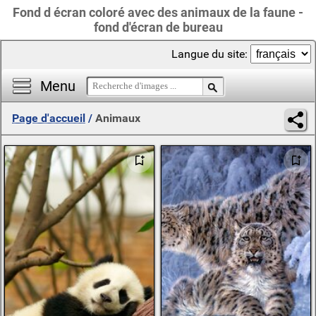
Fond d écran coloré avec des animaux de la faune -
fond d'écran de bureau
Langue du site:
Menu
Page d'accueil
/
Animaux