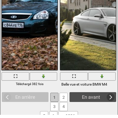
Téléchargé 382 fois
Belle vue et voiture BMW M4
En arrière
En avant
1
2
3
4
5
6
... 1996