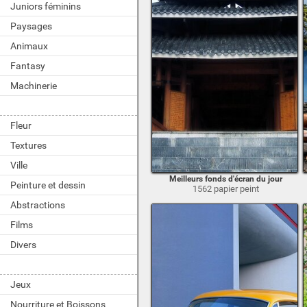
Juniors féminins
Paysages
Animaux
Fantasy
Machinerie
Fleur
Textures
Ville
Meilleurs fonds d'écran du jour
Peinture et dessin
1562 papier peint
Abstractions
Films
Divers
Jeux
Nourriture et Boissons