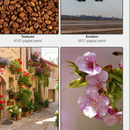
Textures
Aviation
4747 papier peint
5571 papier peint