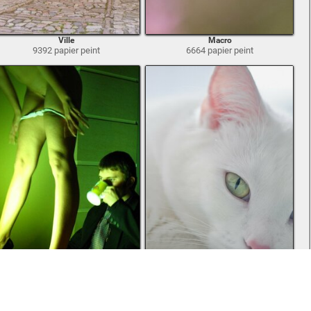
Ville
Macro
9392 papier peint
6664 papier peint
Situations effrayantes
Crampons à glace