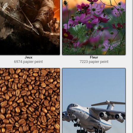
Jeux
Fleur
6974 papier peint
7223 papier peint