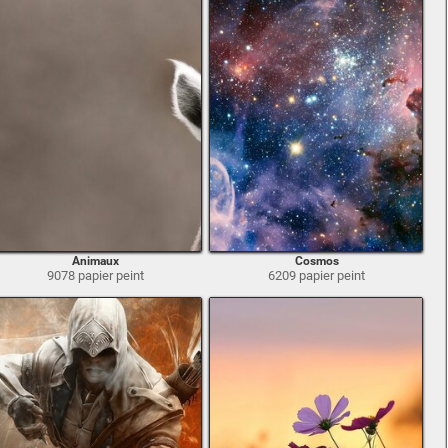
Animaux
Cosmos
9078 papier peint
6209 papier peint