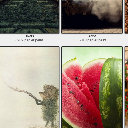
Divers
Arme
6209 papier peint
5018 papier peint