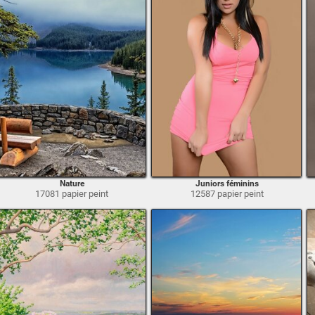
Nature
Juniors féminins
17081 papier peint
12587 papier peint