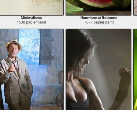
Minimalisme
Nourriture et Boissons
4638 papier peint
7077 papier peint
Films
Sport