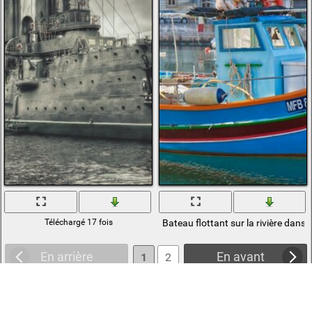
Téléchargé 17 fois
Bateau flottant sur la rivière dans la
En arrière
En avant
1
2
3
4
5
6
... 10