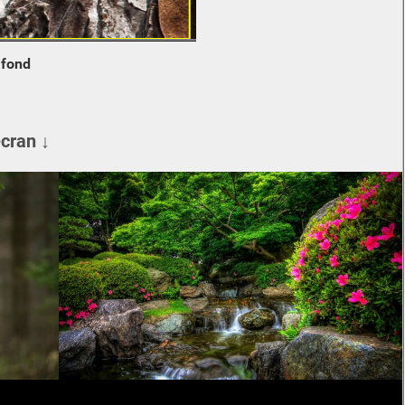
e
fond
écran ↓