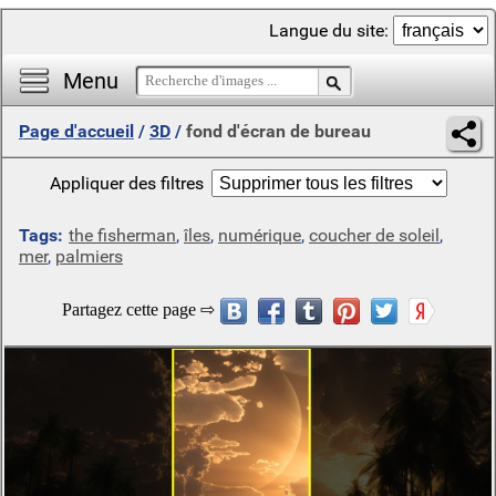
Langue du site:
Menu
Page d'accueil
/
3D
/
fond d'écran de bureau
Appliquer des filtres
Tags:
the fisherman
,
îles
,
numérique
,
coucher de soleil
,
mer
,
palmiers