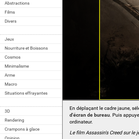
Abstractions
Films
Divers
Jeux
Nourriture et Boissons
Cosmos
Minimalisme
Arme
Macro
Situations effrayantes
En déplaçant le cadre jaune, sé
3D
d'écran de bureau
. Puis appuy
Rendering
ordinateur.
Crampons à glace
Le film Assassin's Creed sur le j
Opinion