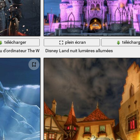
télécharger
plein écran
télécharg
eu d'ordinateur The Witcher 3
Disney Land nuit lumières allumées