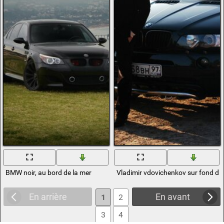
BMW noir, au bord de la mer
Vladimir vdovichenkov sur fond de
En arrière
En avant
1
2
3
4