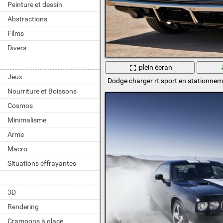
Peinture et dessin
Abstractions
Films
Divers
plein écran
Jeux
Dodge charger rt sport en stationne
Nourriture et Boissons
Cosmos
Minimalisme
Arme
Macro
Situations effrayantes
3D
Rendering
Crampons à glace