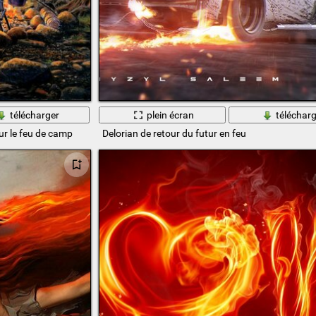
télécharger
plein écran
télécharg
ur le feu de camp
Delorian de retour du futur en feu