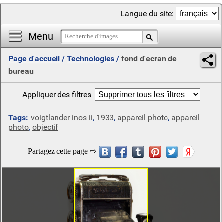
Langue du site:
Menu
Page d'accueil
/
Technologies
/
fond d'écran de
bureau
Appliquer des filtres
Tags:
voigtlander inos ii
,
1933
,
appareil photo
,
appareil
photo
,
objectif